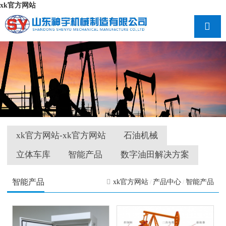
xk官方网站
导航
xk官方网站-xk官方网站
石油机械
立体车库
智能产品
数字油田解决方案
智能产品
xk官方网站
产品中心
智能产品