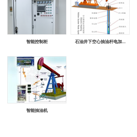
智能控制柜
石油井下空心抽油杆电加...
智能抽油机