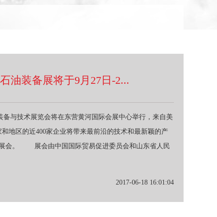
油装备展将于9月27日-2...
石化装备与技术展览会将在东营黄河国际会展中心举行，来自美
家和地区的近400家企业将带来最前沿的技术和最新颖的产
亮相展会。 展会由中国国际贸易促进委员会和山东省人民
2017-06-18 16:01:04